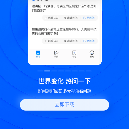
致
世界变化 热问一下
好问题好回答 多元视角看问题
立即下载